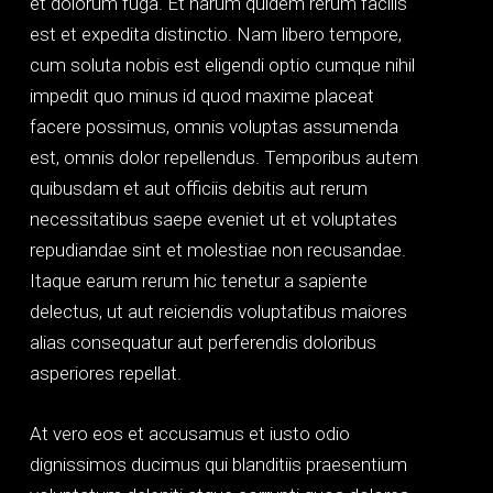
et dolorum fuga. Et harum quidem rerum facilis
est et expedita distinctio. Nam libero tempore,
cum soluta nobis est eligendi optio cumque nihil
impedit quo minus id quod maxime placeat
facere possimus, omnis voluptas assumenda
est, omnis dolor repellendus. Temporibus autem
quibusdam et aut officiis debitis aut rerum
necessitatibus saepe eveniet ut et voluptates
repudiandae sint et molestiae non recusandae.
Itaque earum rerum hic tenetur a sapiente
delectus, ut aut reiciendis voluptatibus maiores
alias consequatur aut perferendis doloribus
asperiores repellat.
At vero eos et accusamus et iusto odio
dignissimos ducimus qui blanditiis praesentium