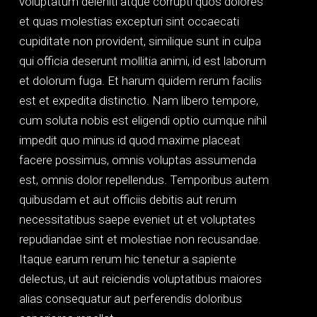
voluptatum deleniti atque corrupti quos dolores
et quas molestias excepturi sint occaecati
cupiditate non provident, similique sunt in culpa
qui officia deserunt mollitia animi, id est laborum
et dolorum fuga. Et harum quidem rerum facilis
est et expedita distinctio. Nam libero tempore,
cum soluta nobis est eligendi optio cumque nihil
impedit quo minus id quod maxime placeat
facere possimus, omnis voluptas assumenda
est, omnis dolor repellendus. Temporibus autem
quibusdam et aut officiis debitis aut rerum
necessitatibus saepe eveniet ut et voluptates
repudiandae sint et molestiae non recusandae.
Itaque earum rerum hic tenetur a sapiente
delectus, ut aut reiciendis voluptatibus maiores
alias consequatur aut perferendis doloribus